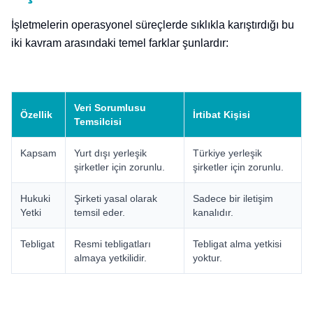
İşletmelerin operasyonel süreçlerde sıklıkla karıştırdığı bu
iki kavram arasındaki temel farklar şunlardır:
Veri Sorumlusu
Özellik
İrtibat Kişisi
Temsilcisi
Kapsam
Yurt dışı yerleşik
Türkiye yerleşik
şirketler için zorunlu.
şirketler için zorunlu.
Hukuki
Şirketi yasal olarak
Sadece bir iletişim
Yetki
temsil eder.
kanalıdır.
Tebligat
Resmi tebligatları
Tebligat alma yetkisi
almaya yetkilidir.
yoktur.