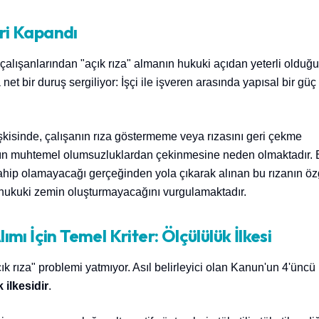
vri Kapandı
 çalışanlarından "açık rıza" almanın hukuki açıdan yeterli olduğ
 bir duruş sergiliyor: İşçi ile işveren arasında yapısal bir güç
işkisinde, çalışanın rıza göstermeme veya rızasını geri çekme
nın muhtemel olumsuzluklardan çekinmesine neden olmaktadır. 
ahip olamayacağı gerçeğinden yola çıkarak alınan bu rızanın öz
r hukuki zemin oluşturmayacağını vurgulamaktadır.
ımı İçin Temel Kriter: Ölçülülük İlkesi
ık rıza" problemi yatmıyor. Asıl belirleyici olan Kanun'un 4'üncü
 ilkesidir
.