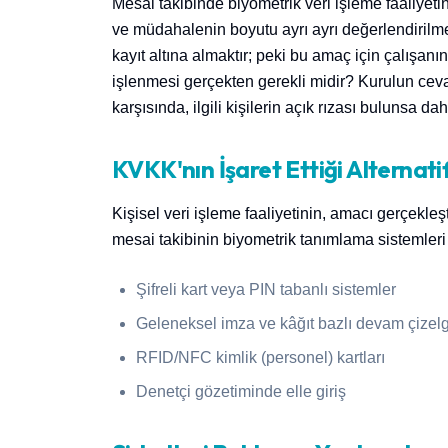
Mesai takibinde biyometrik veri işleme faaliyeti
ve müdahalenin boyutu ayrı ayrı değerlendirilmel
kayıt altına almaktır; peki bu amaç için çalışanın
işlenmesi gerçekten gerekli midir? Kurulun cevab
karşısında, ilgili kişilerin açık rızası bulunsa d
KVKK'nın İşaret Ettiği Alternat
Kişisel veri işleme faaliyetinin, amacı gerçekl
mesai takibinin biyometrik tanımlama sistemleri y
Şifreli kart veya PIN tabanlı sistemler
Geleneksel imza ve kâğıt bazlı devam çizelg
RFID/NFC kimlik (personel) kartları
Denetçi gözetiminde elle giriş