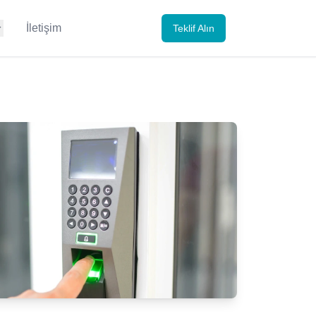
İletişim
Teklif Alın
landaki temel görevlerini özetleyen 2026 güncel rehber görseli.