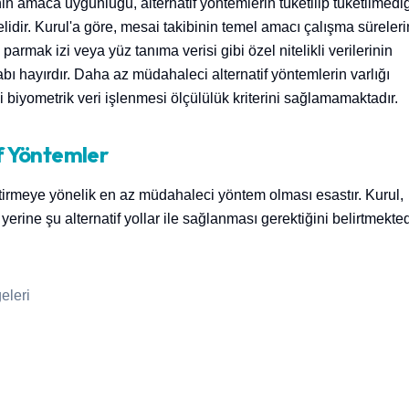
nin amaca uygunluğu, alternatif yöntemlerin tüketilip tüketilmedi
idir. Kurul'a göre, mesai takibinin temel amacı çalışma süreleri
 parmak izi veya yüz tanıma verisi gibi özel nitelikli verilerinin
ı hayırdır. Daha az müdahaleci alternatif yöntemlerin varlığı
ahi biyometrik veri işlenmesi ölçülülük kriterini sağlamamaktadır.
if Yöntemler
eştirmeye yönelik en az müdahaleci yöntem olması esastır. Kurul,
erine şu alternatif yollar ile sağlanması gerektiğini belirtmekted
eleri