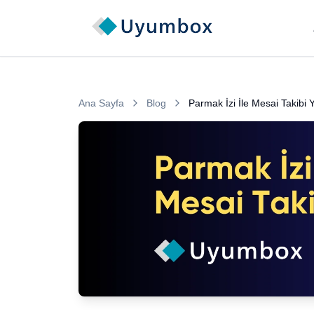
Ana Sayfa
Blog
Parmak İzi İle Mesai Takibi 
Şirketlerin veri güvenliği uyum süreçlerini yöne