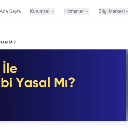
Ana Sayfa
Kurumsal
Hizmetler
Bilgi Merkezi
Yasal Mı?
ten KVKK danışmanının ne iş yaptığını; hukuki, teknik ve idari a