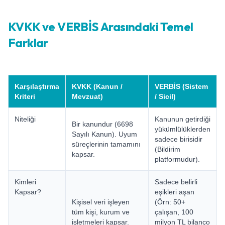
KVKK ve VERBİS Arasındaki Temel
Farklar
Karşılaştırma
KVKK (Kanun /
VERBİS (Sistem
Kriteri
Mevzuat)
/ Sicil)
Niteliği
Kanunun getirdiği
Bir kanundur (6698
yükümlülüklerden
Sayılı Kanun). Uyum
sadece birisidir
süreçlerinin tamamını
(Bildirim
kapsar.
platformudur).
Kimleri
Sadece belirli
Kapsar?
eşikleri aşan
Kişisel veri işleyen
(Örn: 50+
tüm kişi, kurum ve
çalışan, 100
işletmeleri kapsar.
milyon TL bilanço