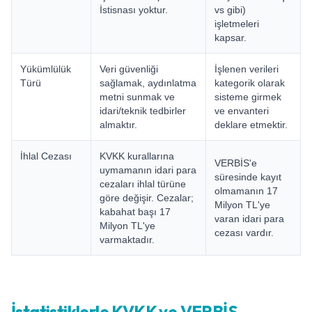
İstisnası yoktur.
vs gibi)
işletmeleri
kapsar.
Yükümlülük
Veri güvenliği
İşlenen verileri
Türü
sağlamak, aydınlatma
kategorik olarak
metni sunmak ve
sisteme girmek
idari/teknik tedbirler
ve envanteri
almaktır.
deklare etmektir.
İhlal Cezası
KVKK kurallarına
VERBİS'e
uymamanın idari para
süresinde kayıt
cezaları ihlal türüne
olmamanın 17
göre değişir. Cezalar;
Milyon TL'ye
kabahat başı 17
varan idari para
Milyon TL'ye
cezası vardır.
varmaktadır.
İstatistiklerle KVKK ve VERBİS